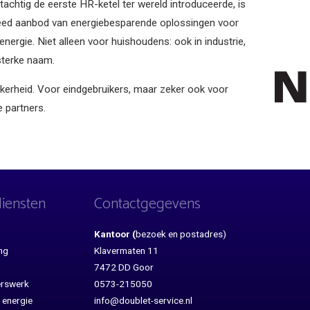
 tachtig de eerste HR-ketel ter wereld introduceerde, is
eed aanbod van energiebesparende oplossingen voor
rgie. Niet alleen voor huishoudens: ook in industrie,
 sterke naam.
ekerheid. Voor eindgebruikers, maar zeker ook voor
e partners.
iensten
Contactgegevens
Kantoor (
bezoek en postadres)
ng
Klavermaten 11
7472 DD Goor
erswerk
0573-215050
 energie
info@doublet-service.nl