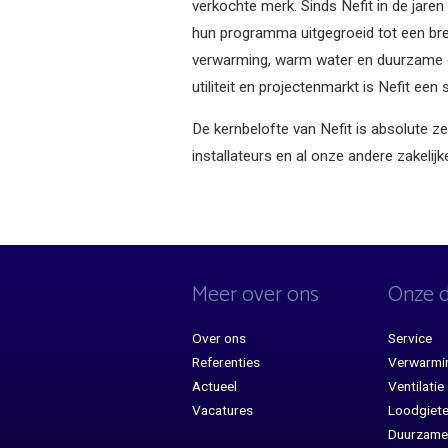
verkochte merk. Sinds Nefit in de jaren
hun programma uitgegroeid tot een br
verwarming, warm water en duurzame ene
utiliteit en projectenmarkt is Nefit een
De kernbelofte van Nefit is absolute z
installateurs en al onze andere zakelijk
Meer over ons
Onze d
Over ons
Service
Referenties
Verwarmi
Actueel
Ventilatie
Vacatures
Loodgiet
Duurzame